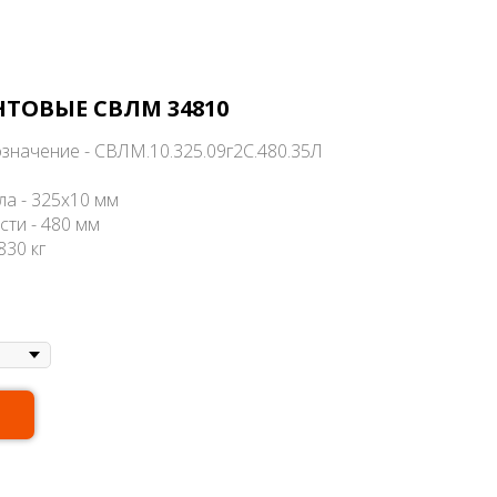
ТОВЫЕ СВЛМ 34810
значение - СВЛМ.10.325.09г2С.480.35Л
ла - 325х10 мм
сти - 480 мм
830 кг