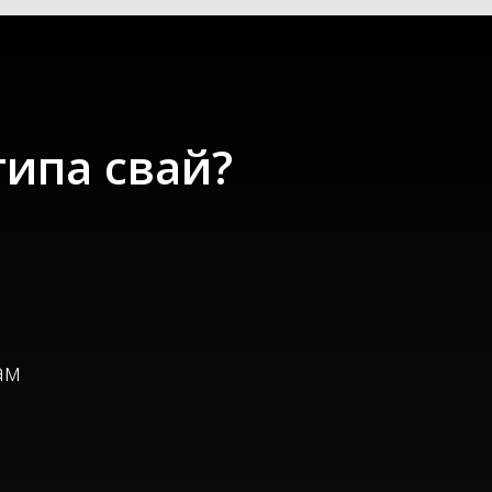
типа свай?
ам