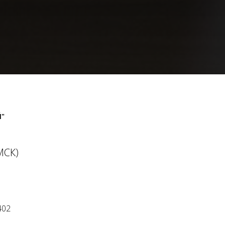
"
МСК)
402