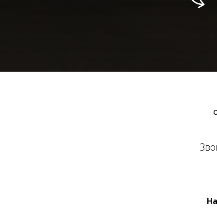
Зво
На