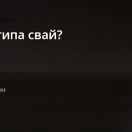
типа свай?
ам