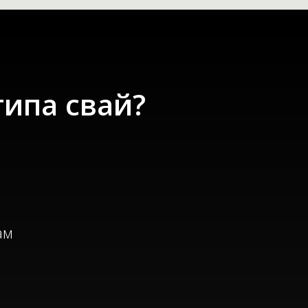
типа свай?
ам